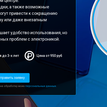
м центре.
ядки, а также возможные
огут привести к сокращению
еву или даже внезапным
шает удобство использования, но
зных проблем с электроникой.
я до 3-х лет
Цена от 950 руб
править заявку
 на обработку моих
персональных данных.