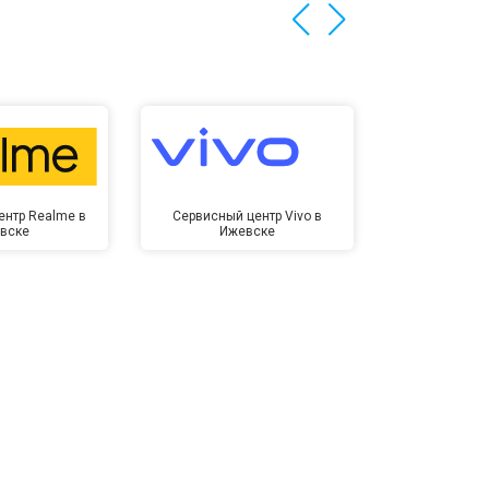
ентр Realme в
Сервисный центр Vivo в
Сервисный ц
вске
Ижевске
Иже