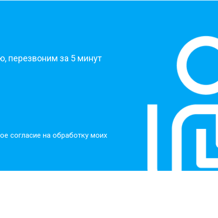
от 30 мин
о
?
от 30 мин
о
, перезвоним за 5 минут
от 30 мин
о
от 30 мин
о
ое согласие на обработку моих
от 20 мин
о
от 60 мин
о
от 10 мин
о