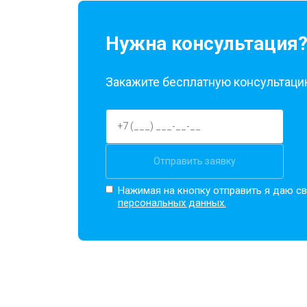
Замена материнской платы
Нужна консультация
Замена задней крышки
Закажите бесплатную консультацию
Замена дисплея (экрана)
Замена аккумулятора
Отправить заявку
Нажимая на кнопку отправить я даю св
персональных данных.
Замена кнопки включения
Ремонт цепи питания
Ремонт динамика