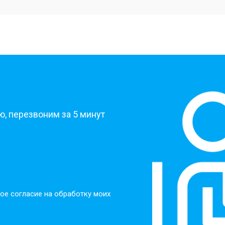
от 40 мин
о
от 30 мин
о
?
от 30 мин
о
, перезвоним за 5 минут
от 30 мин
о
от 30 мин
о
ое согласие на обработку моих
от 20 мин
о