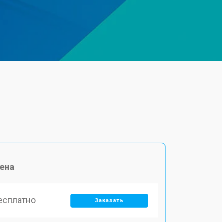
ена
есплатно
Заказать