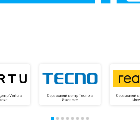
от 60 мин
о
от 10 мин
о
ентр Vertu в
Сервисный центр Tecno в
Сервисный ц
вске
Ижевске
Иже