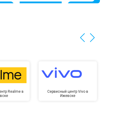
т 3200 ₽
Заказать
т 1400 ₽
Заказать
ентр Realme в
Сервисный центр Vivo в
Сервисный ц
вске
Ижевске
Иже