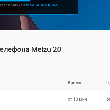
 на обработку моих
персональных данных.
телефона Meizu 20
Время
Ц
от 10 мин
б