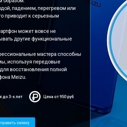
м образом.
дой, падением, перегревом или
то приводит к серьезным
мартфон может вовсе не
тывать другие функциональные
фессиональные мастера способны
мы, используя передовые
 для восстановления полной
фона Meizu.
я до 3-х лет
Цена от 950 руб
править заявку