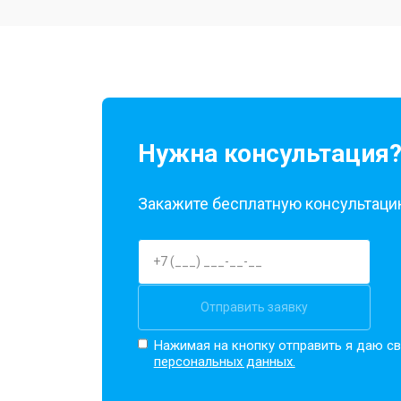
Ремонт камеры
Замена материнской платы
Нужна консультация
Замена задней крышки
Закажите бесплатную консультацию
Замена дисплея (экрана)
Замена аккумулятора
Отправить заявку
Нажимая на кнопку отправить я даю св
персональных данных.
Замена кнопки включения