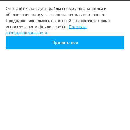
МОДЕЛИ
Этот сайт использует файлы cookie для аналитики и
обеспечения наилучшего пользовательского опыта.
Note 22
Продолжая использовать этот сайт, вы соглашаетесь с
M10
использованием файлов cookie.
Политика
20
конфиденциальности
СТРАНИЦЫ
Принять все
Гарантия
Доставка
Контакты
Карта сайта
КОНТАКТЫ
+7 (800) 100-74-96
Ежедневно с 09:00 до 21:00
г. Ижевск, улица Ленина, 62
info@servicecenter-meizu.ru
Политика конфиденциальности
Способы оплаты