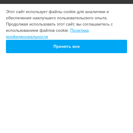
МОДЕЛИ
Этот сайт использует файлы cookie для аналитики и
обеспечения наилучшего пользовательского опыта.
M10
Продолжая использовать этот сайт, вы соглашаетесь с
21 pro
использованием файлов cookie.
Политика
20
конфиденциальности
СТРАНИЦЫ
Принять все
Гарантия
Доставка
Контакты
Карта сайта
КОНТАКТЫ
+7 (800) 100-74-96
Ежедневно с 09:00 до 21:00
г. Ижевск, улица Ленина, 62
info@servicecenter-meizu.ru
Политика конфиденциальности