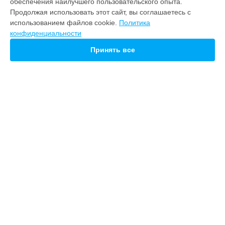
обеспечения наилучшего пользовательского опыта.
Note 22
Продолжая использовать этот сайт, вы соглашаетесь с
21 pro
использованием файлов cookie.
Политика
20
конфиденциальности
СТРАНИЦЫ
Принять все
Гарантия
Доставка
Контакты
Карта сайта
КОНТАКТЫ
+7 (800) 100-74-96
Ежедневно с 09:00 до 21:00
г. Ижевск, улица Ленина, 62
info@servicecenter-meizu.ru
Политика конфиденциальности
Способы оплаты